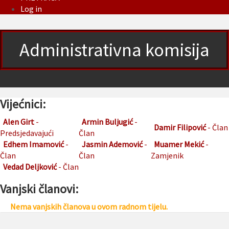
Log in
Administrativna komisija
Vijećnici:
Alen Girt
-
Armin Buljugić
-
Damir Filipović
- Član
Predsjedavajući
Član
Edhem Imamović
-
Jasmin Ademović
-
Muamer Mekić
-
Član
Član
Zamjenik
Vedad Deljković
- Član
Vanjski članovi:
Nema vanjskih članova u ovom radnom tijelu.