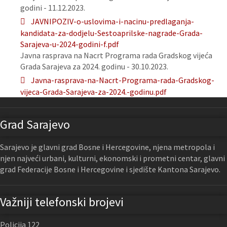
godini - 11.12.2023.
JAVNIPOZIV-o-uslovima-i-nacinu-predlaganja-
kandidata-za-dodjelu-Sestoaprilske-nagrade-Grada-
Sarajeva-u-2024-godini-f.pdf
Javna rasprava na Nacrt Programa rada Gradskog vijeća
Grada Sarajeva za 2024. godinu - 30.10.2023.
Javna-rasprava-na-Nacrt-Programa-rada-Gradskog-
vijeca-Grada-Sarajeva-za-2024.-godinu.pdf
Grad Sarajevo
Sarajevo je glavni grad Bosne i Hercegovine, njena metropola i
njen najveći urbani, kulturni, ekonomski i prometni centar, glavni
grad Federacije Bosne i Hercegovine i sjedište Kantona Sarajevo.
Važniji telefonski brojevi
Policija 122