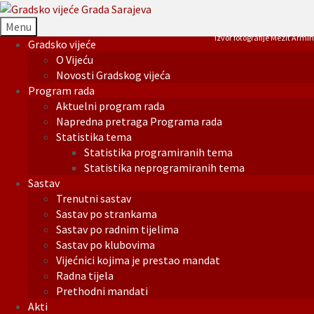
Menu
Izvor fotografije Mezit Armin
Gradsko vijeće
O Vijeću
Novosti Gradskog vijeća
Program rada
Aktuelni program rada
Napredna pretraga Programa rada
Statistika tema
Statistika programiranih tema
Statistika neprogramiranih tema
Sastav
Trenutni sastav
Sastav po strankama
Sastav po radnim tijelima
Sastav po klubovima
Vijećnici kojima je prestao mandat
Radna tijela
Prethodni mandati
Akti