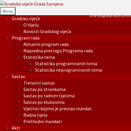
Menu
Izvor fotografije Mezit Armin
Gradsko vijeće
O Vijeću
Novosti Gradskog vijeća
Program rada
Aktuelni program rada
Napredna pretraga Programa rada
Statistika tema
Statistika programiranih tema
Statistika neprogramiranih tema
Sastav
Trenutni sastav
Sastav po strankama
Sastav po radnim tijelima
Sastav po klubovima
Vijećnici kojima je prestao mandat
Radna tijela
Prethodni mandati
Akti