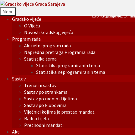
Menu
Izvor fotografije Mezit Armin
Gradsko vijeće
O Vijeću
Novosti Gradskog vijeća
Program rada
Aktuelni program rada
Napredna pretraga Programa rada
Statistika tema
Statistika programiranih tema
Statistika neprogramiranih tema
Sastav
Trenutni sastav
Sastav po strankama
Sastav po radnim tijelima
Sastav po klubovima
Vijećnici kojima je prestao mandat
Radna tijela
Prethodni mandati
Akti