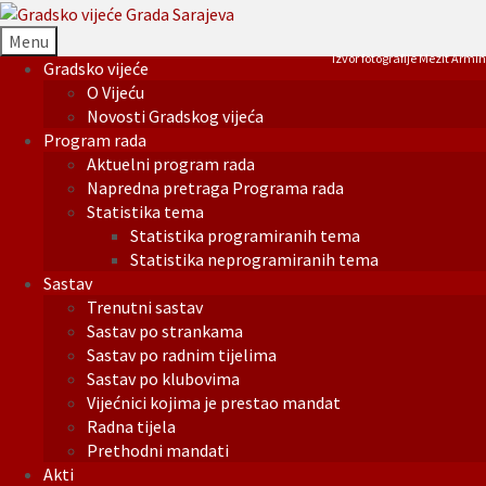
Menu
Izvor fotografije Mezit Armin
Gradsko vijeće
O Vijeću
Novosti Gradskog vijeća
Program rada
Aktuelni program rada
Napredna pretraga Programa rada
Statistika tema
Statistika programiranih tema
Statistika neprogramiranih tema
Sastav
Trenutni sastav
Sastav po strankama
Sastav po radnim tijelima
Sastav po klubovima
Vijećnici kojima je prestao mandat
Radna tijela
Prethodni mandati
Akti