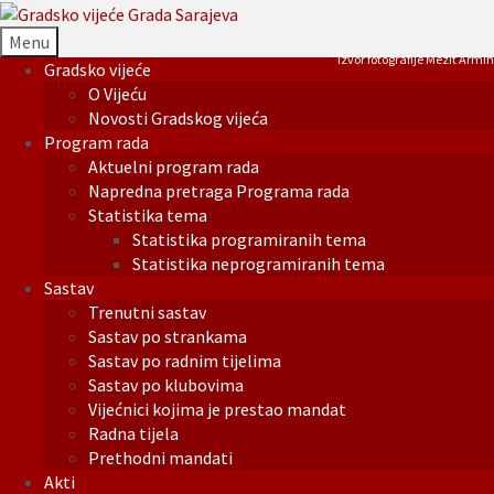
Menu
Izvor fotografije Mezit Armin
Gradsko vijeće
O Vijeću
Novosti Gradskog vijeća
Program rada
Aktuelni program rada
Napredna pretraga Programa rada
Statistika tema
Statistika programiranih tema
Statistika neprogramiranih tema
Sastav
Trenutni sastav
Sastav po strankama
Sastav po radnim tijelima
Sastav po klubovima
Vijećnici kojima je prestao mandat
Radna tijela
Prethodni mandati
Akti