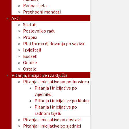
Radna tijela
Prethodni mandati
Akti
Statut
Poslovnik o radu
Propisi
Platforma djelovanja po sazivu
Izvještaji
Budžet
Odluke
Ostalo
Pitanja, inicijative i zaključci
Pitanja i inicijative po podnosiocu
Pitanja i inicijative po
vijećniku
Pitanja i inicijative po klubu
Pitanja i inicijative po
radnom tijelu
Pitanja i inicijative po dostavi
Pitanja i inicijative po sjednici