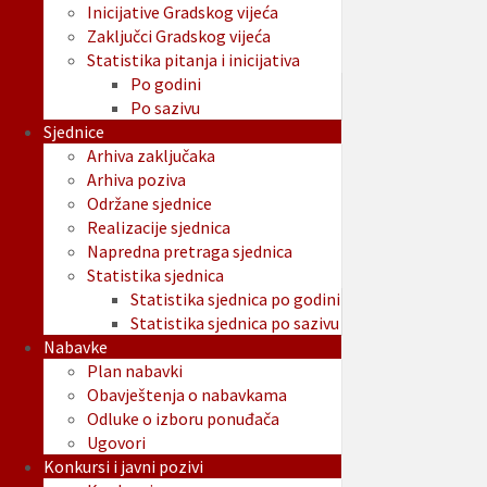
Inicijative Gradskog vijeća
Zaključci Gradskog vijeća
Statistika pitanja i inicijativa
Po godini
Po sazivu
Sjednice
Arhiva zaključaka
Arhiva poziva
Održane sjednice
Realizacije sjednica
Napredna pretraga sjednica
Statistika sjednica
Statistika sjednica po godini
Statistika sjednica po sazivu
Nabavke
Plan nabavki
Obavještenja o nabavkama
Odluke o izboru ponuđača
Ugovori
Konkursi i javni pozivi