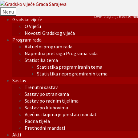
Menu
Izvor fotografije Mezit Armin
Gradsko vijeće
O Vijeću
Novosti Gradskog vijeća
Program rada
Aktuelni program rada
Napredna pretraga Programa rada
Statistika tema
Statistika programiranih tema
Statistika neprogramiranih tema
Sastav
Trenutni sastav
Sastav po strankama
Sastav po radnim tijelima
Sastav po klubovima
Vijećnici kojima je prestao mandat
Radna tijela
Prethodni mandati
Akti