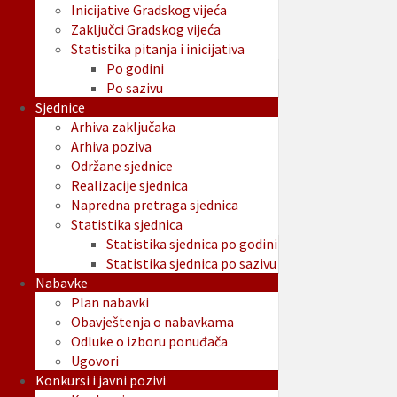
Inicijative Gradskog vijeća
Zaključci Gradskog vijeća
Statistika pitanja i inicijativa
Po godini
Po sazivu
Sjednice
Arhiva zaključaka
Arhiva poziva
Održane sjednice
Realizacije sjednica
Napredna pretraga sjednica
Statistika sjednica
Statistika sjednica po godini
Statistika sjednica po sazivu
Nabavke
Plan nabavki
Obavještenja o nabavkama
Odluke o izboru ponuđača
Ugovori
Konkursi i javni pozivi