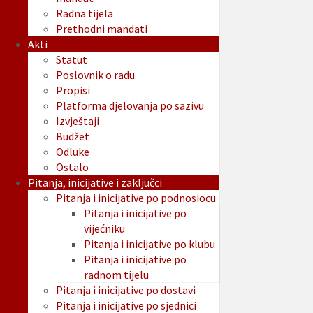
Radna tijela
Prethodni mandati
Akti
Statut
Poslovnik o radu
Propisi
Platforma djelovanja po sazivu
Izvještaji
Budžet
Odluke
Ostalo
Pitanja, inicijative i zaključci
Pitanja i inicijative po podnosiocu
Pitanja i inicijative po
vijećniku
Pitanja i inicijative po klubu
Pitanja i inicijative po
radnom tijelu
Pitanja i inicijative po dostavi
Pitanja i inicijative po sjednici