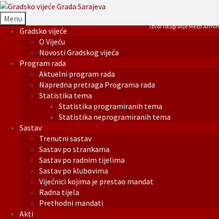
Menu
Izvor fotografije Mezit Armin
Gradsko vijeće
O Vijeću
Novosti Gradskog vijeća
Program rada
Aktuelni program rada
Napredna pretraga Programa rada
Statistika tema
Statistika programiranih tema
Statistika neprogramiranih tema
Sastav
Trenutni sastav
Sastav po strankama
Sastav po radnim tijelima
Sastav po klubovima
Vijećnici kojima je prestao mandat
Radna tijela
Prethodni mandati
Akti