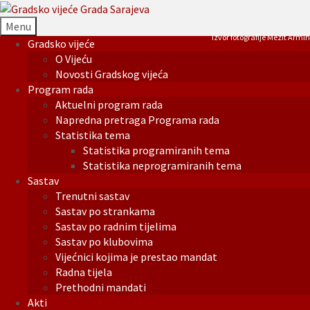
Menu
Izvor fotografije Mezit Armin
Gradsko vijeće
O Vijeću
Novosti Gradskog vijeća
Program rada
Aktuelni program rada
Napredna pretraga Programa rada
Statistika tema
Statistika programiranih tema
Statistika neprogramiranih tema
Sastav
Trenutni sastav
Sastav po strankama
Sastav po radnim tijelima
Sastav po klubovima
Vijećnici kojima je prestao mandat
Radna tijela
Prethodni mandati
Akti