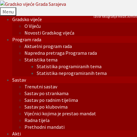
Menu
Izvor fotografije Mezit Armin
Gradsko vijeće
O Vijeću
Novosti Gradskog vijeća
Program rada
Aktuelni program rada
Napredna pretraga Programa rada
Statistika tema
Statistika programiranih tema
Statistika neprogramiranih tema
Sastav
Trenutni sastav
Sastav po strankama
Sastav po radnim tijelima
Sastav po klubovima
Vijećnici kojima je prestao mandat
Radna tijela
Prethodni mandati
Akti