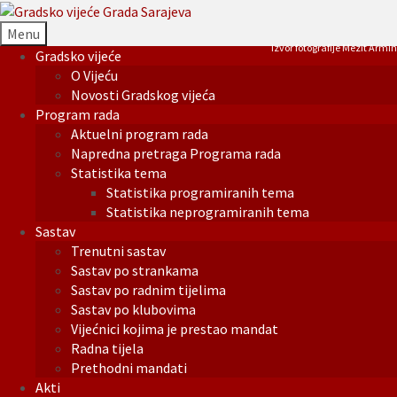
Menu
Izvor fotografije Mezit Armin
Gradsko vijeće
O Vijeću
Novosti Gradskog vijeća
Program rada
Aktuelni program rada
Napredna pretraga Programa rada
Statistika tema
Statistika programiranih tema
Statistika neprogramiranih tema
Sastav
Trenutni sastav
Sastav po strankama
Sastav po radnim tijelima
Sastav po klubovima
Vijećnici kojima je prestao mandat
Radna tijela
Prethodni mandati
Akti