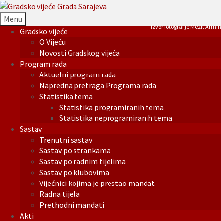
Menu
Izvor fotografije Mezit Armin
Gradsko vijeće
O Vijeću
Novosti Gradskog vijeća
Program rada
Aktuelni program rada
Napredna pretraga Programa rada
Statistika tema
Statistika programiranih tema
Statistika neprogramiranih tema
Sastav
Trenutni sastav
Sastav po strankama
Sastav po radnim tijelima
Sastav po klubovima
Vijećnici kojima je prestao mandat
Radna tijela
Prethodni mandati
Akti