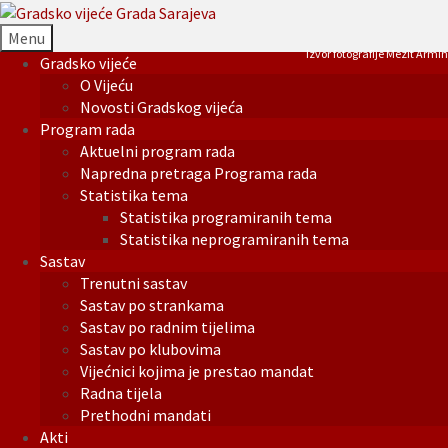
Menu
Izvor fotografije Mezit Armin
Gradsko vijeće
O Vijeću
Novosti Gradskog vijeća
Program rada
Aktuelni program rada
Napredna pretraga Programa rada
Statistika tema
Statistika programiranih tema
Statistika neprogramiranih tema
Sastav
Trenutni sastav
Sastav po strankama
Sastav po radnim tijelima
Sastav po klubovima
Vijećnici kojima je prestao mandat
Radna tijela
Prethodni mandati
Akti