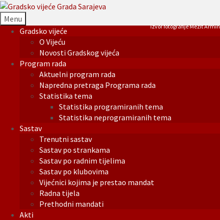
Menu
Izvor fotografije Mezit Armin
Gradsko vijeće
O Vijeću
Novosti Gradskog vijeća
Program rada
Aktuelni program rada
Napredna pretraga Programa rada
Statistika tema
Statistika programiranih tema
Statistika neprogramiranih tema
Sastav
Trenutni sastav
Sastav po strankama
Sastav po radnim tijelima
Sastav po klubovima
Vijećnici kojima je prestao mandat
Radna tijela
Prethodni mandati
Akti