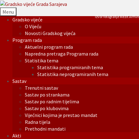
Menu
Izvor fotografije Mezit Armin
Gradsko vijeće
O Vijeću
Novosti Gradskog vijeća
Program rada
Aktuelni program rada
Napredna pretraga Programa rada
Statistika tema
Statistika programiranih tema
Statistika neprogramiranih tema
Sastav
Trenutni sastav
Sastav po strankama
Sastav po radnim tijelima
Sastav po klubovima
Vijećnici kojima je prestao mandat
Radna tijela
Prethodni mandati
Akti