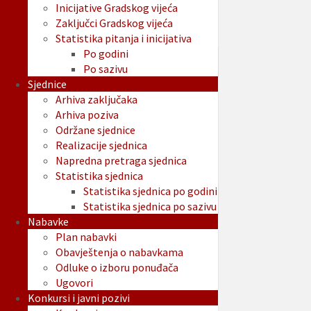
Inicijative Gradskog vijeća
Zaključci Gradskog vijeća
Statistika pitanja i inicijativa
Po godini
Po sazivu
Sjednice
Arhiva zaključaka
Arhiva poziva
Održane sjednice
Realizacije sjednica
Napredna pretraga sjednica
Statistika sjednica
Statistika sjednica po godini
Statistika sjednica po sazivu
Nabavke
Plan nabavki
Obavještenja o nabavkama
Odluke o izboru ponuđača
Ugovori
Konkursi i javni pozivi