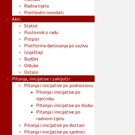
Radna tijela
Prethodni mandati
Akti
Statut
Poslovnik o radu
Propisi
Platforma djelovanja po sazivu
Izvještaji
Budžet
Odluke
Ostalo
Pitanja, inicijative i zaključci
Pitanja i inicijative po podnosiocu
Pitanja i inicijative po
vijećniku
Pitanja i inicijative po klubu
Pitanja i inicijative po
radnom tijelu
Pitanja i inicijative po dostavi
Pitanja i inicijative po sjednici