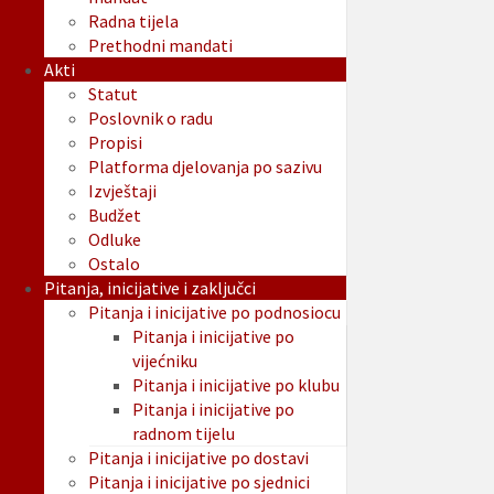
Radna tijela
Prethodni mandati
Akti
Statut
Poslovnik o radu
Propisi
Platforma djelovanja po sazivu
Izvještaji
Budžet
Odluke
Ostalo
Pitanja, inicijative i zaključci
Pitanja i inicijative po podnosiocu
Pitanja i inicijative po
vijećniku
Pitanja i inicijative po klubu
Pitanja i inicijative po
radnom tijelu
Pitanja i inicijative po dostavi
Pitanja i inicijative po sjednici