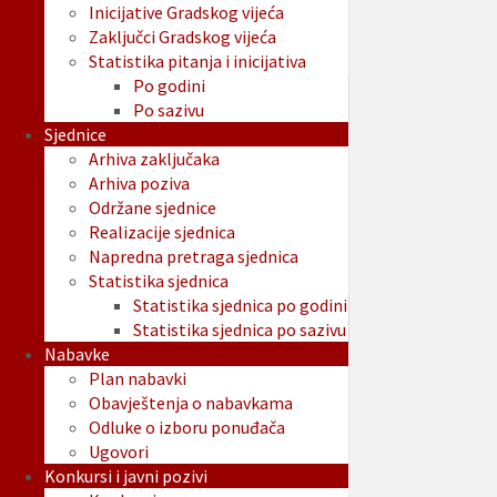
Inicijative Gradskog vijeća
Zaključci Gradskog vijeća
Statistika pitanja i inicijativa
Po godini
Po sazivu
Sjednice
Arhiva zaključaka
Arhiva poziva
Održane sjednice
Realizacije sjednica
Napredna pretraga sjednica
Statistika sjednica
Statistika sjednica po godini
Statistika sjednica po sazivu
Nabavke
Plan nabavki
Obavještenja o nabavkama
Odluke o izboru ponuđača
Ugovori
Konkursi i javni pozivi