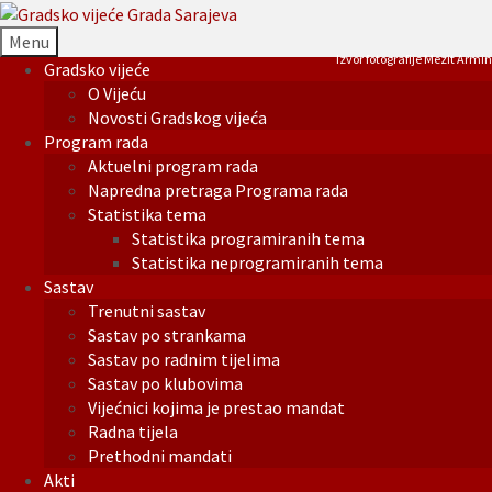
Menu
Izvor fotografije Mezit Armin
Gradsko vijeće
O Vijeću
Novosti Gradskog vijeća
Program rada
Aktuelni program rada
Napredna pretraga Programa rada
Statistika tema
Statistika programiranih tema
Statistika neprogramiranih tema
Sastav
Trenutni sastav
Sastav po strankama
Sastav po radnim tijelima
Sastav po klubovima
Vijećnici kojima je prestao mandat
Radna tijela
Prethodni mandati
Akti