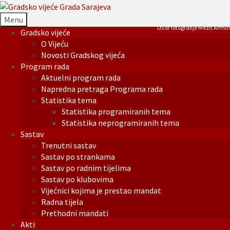
Menu
Izvor fotografije Mezit Armin
Gradsko vijeće
O Vijeću
Novosti Gradskog vijeća
Program rada
Aktuelni program rada
Napredna pretraga Programa rada
Statistika tema
Statistika programiranih tema
Statistika neprogramiranih tema
Sastav
Trenutni sastav
Sastav po strankama
Sastav po radnim tijelima
Sastav po klubovima
Vijećnici kojima je prestao mandat
Radna tijela
Prethodni mandati
Akti