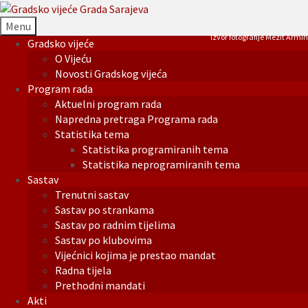
Menu
Izvor fotografije Mezit Armin
Gradsko vijeće
O Vijeću
Novosti Gradskog vijeća
Program rada
Aktuelni program rada
Napredna pretraga Programa rada
Statistika tema
Statistika programiranih tema
Statistika neprogramiranih tema
Sastav
Trenutni sastav
Sastav po strankama
Sastav po radnim tijelima
Sastav po klubovima
Vijećnici kojima je prestao mandat
Radna tijela
Prethodni mandati
Akti