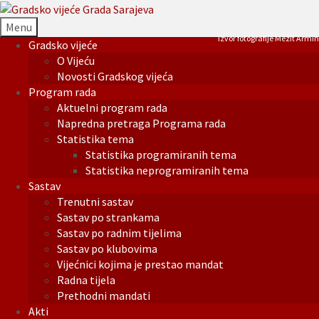
Menu
Izvor fotografije Mezit Armin
Gradsko vijeće
O Vijeću
Novosti Gradskog vijeća
Program rada
Aktuelni program rada
Napredna pretraga Programa rada
Statistika tema
Statistika programiranih tema
Statistika neprogramiranih tema
Sastav
Trenutni sastav
Sastav po strankama
Sastav po radnim tijelima
Sastav po klubovima
Vijećnici kojima je prestao mandat
Radna tijela
Prethodni mandati
Akti