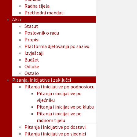
Radna tijela
Prethodni mandati
Akti
Statut
Poslovnik o radu
Propisi
Platforma djelovanja po sazivu
Izvještaji
Budžet
Odluke
Ostalo
Pitanja, inicijative i zaključci
Pitanja i inicijative po podnosiocu
Pitanja i inicijative po
vijećniku
Pitanja i inicijative po klubu
Pitanja i inicijative po
radnom tijelu
Pitanja i inicijative po dostavi
Pitanja i inicijative po sjednici