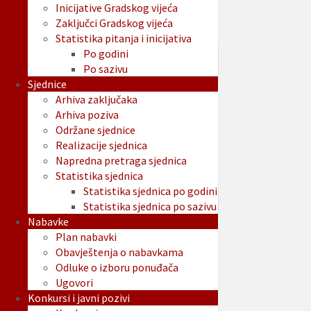
Inicijative Gradskog vijeća
Zaključci Gradskog vijeća
Statistika pitanja i inicijativa
Po godini
Po sazivu
Sjednice
Arhiva zaključaka
Arhiva poziva
Održane sjednice
Realizacije sjednica
Napredna pretraga sjednica
Statistika sjednica
Statistika sjednica po godini
Statistika sjednica po sazivu
Nabavke
Plan nabavki
Obavještenja o nabavkama
Odluke o izboru ponuđača
Ugovori
Konkursi i javni pozivi