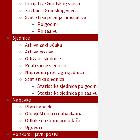
Inicijative Gradskog vijeća
Zaključci Gradskog vijeća
Statistika pitanja i inicijativa
Po godini
Po sazivu
Sjednice
Arhiva zaključaka
Arhiva poziva
Održane sjednice
Realizacije sjednica
Napredna pretraga sjednica
Statistika sjednica
Statistika sjednica po godini
Statistika sjednica po sazivu
Nabavke
Plan nabavki
Obavještenja o nabavkama
Odluke o izboru ponuđača
Ugovori
Konkursi i javni pozivi