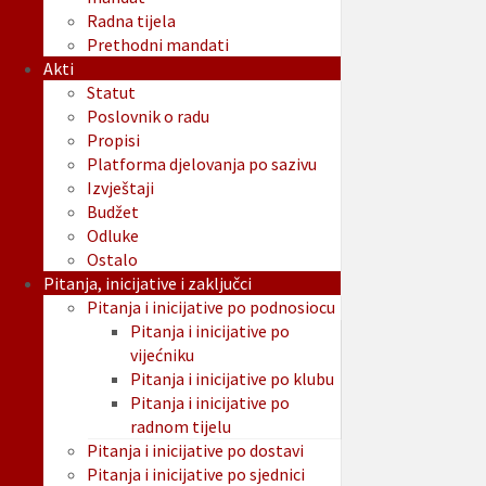
Radna tijela
Prethodni mandati
Akti
Statut
Poslovnik o radu
Propisi
Platforma djelovanja po sazivu
Izvještaji
Budžet
Odluke
Ostalo
Pitanja, inicijative i zaključci
Pitanja i inicijative po podnosiocu
Pitanja i inicijative po
vijećniku
Pitanja i inicijative po klubu
Pitanja i inicijative po
radnom tijelu
Pitanja i inicijative po dostavi
Pitanja i inicijative po sjednici