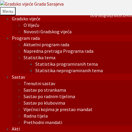
Menu
Izvor fotografije Mezit Armin
Gradsko vijeće
O Vijeću
Novosti Gradskog vijeća
Program rada
Aktuelni program rada
Napredna pretraga Programa rada
Statistika tema
Statistika programiranih tema
Statistika neprogramiranih tema
Sastav
Trenutni sastav
Sastav po strankama
Sastav po radnim tijelima
Sastav po klubovima
Vijećnici kojima je prestao mandat
Radna tijela
Prethodni mandati
Akti