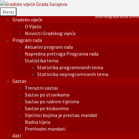
Menu
Izvor fotografije Mezit Armin
Gradsko vijeće
O Vijeću
Novosti Gradskog vijeća
Program rada
Aktuelni program rada
Napredna pretraga Programa rada
Statistika tema
Statistika programiranih tema
Statistika neprogramiranih tema
Sastav
Trenutni sastav
Sastav po strankama
Sastav po radnim tijelima
Sastav po klubovima
Vijećnici kojima je prestao mandat
Radna tijela
Prethodni mandati
Akti