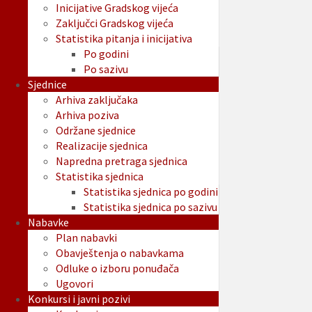
Inicijative Gradskog vijeća
Zaključci Gradskog vijeća
Statistika pitanja i inicijativa
Po godini
Po sazivu
Sjednice
Arhiva zaključaka
Arhiva poziva
Održane sjednice
Realizacije sjednica
Napredna pretraga sjednica
Statistika sjednica
Statistika sjednica po godini
Statistika sjednica po sazivu
Nabavke
Plan nabavki
Obavještenja o nabavkama
Odluke o izboru ponuđača
Ugovori
Konkursi i javni pozivi