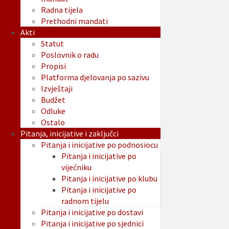
Radna tijela
Prethodni mandati
Akti
Statut
Poslovnik o radu
Propisi
Platforma djelovanja po sazivu
Izvještaji
Budžet
Odluke
Ostalo
Pitanja, inicijative i zaključci
Pitanja i inicijative po podnosiocu
Pitanja i inicijative po
vijećniku
Pitanja i inicijative po klubu
Pitanja i inicijative po
radnom tijelu
Pitanja i inicijative po dostavi
Pitanja i inicijative po sjednici