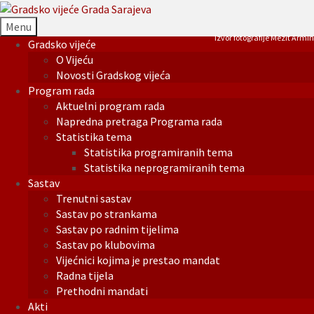
Menu
Izvor fotografije Mezit Armin
Gradsko vijeće
O Vijeću
Novosti Gradskog vijeća
Program rada
Aktuelni program rada
Napredna pretraga Programa rada
Statistika tema
Statistika programiranih tema
Statistika neprogramiranih tema
Sastav
Trenutni sastav
Sastav po strankama
Sastav po radnim tijelima
Sastav po klubovima
Vijećnici kojima je prestao mandat
Radna tijela
Prethodni mandati
Akti