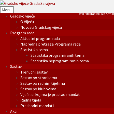
Menu
Izvor fotografije Mezit Armin
Gradsko vijeće
O Vijeću
Novosti Gradskog vijeća
Program rada
Aktuelni program rada
Napredna pretraga Programa rada
Statistika tema
Statistika programiranih tema
Statistika neprogramiranih tema
Sastav
Trenutni sastav
Sastav po strankama
Sastav po radnim tijelima
Sastav po klubovima
Vijećnici kojima je prestao mandat
Radna tijela
Prethodni mandati
Akti