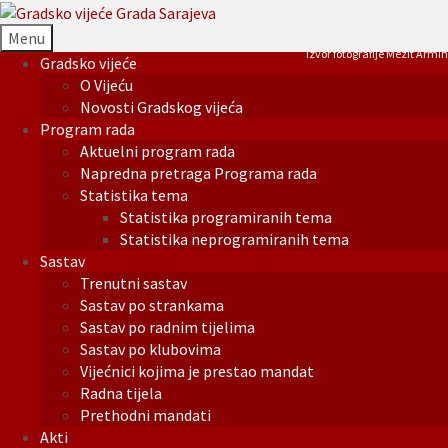
Menu
Izvor fotografije Mezit Armin
Gradsko vijeće
O Vijeću
Novosti Gradskog vijeća
Program rada
Aktuelni program rada
Napredna pretraga Programa rada
Statistika tema
Statistika programiranih tema
Statistika neprogramiranih tema
Sastav
Trenutni sastav
Sastav po strankama
Sastav po radnim tijelima
Sastav po klubovima
Vijećnici kojima je prestao mandat
Radna tijela
Prethodni mandati
Akti