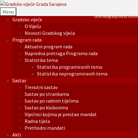
Menu
Izvor fotografije Mezit Armin
Gradsko vijeće
O Vijeću
Novosti Gradskog vijeća
Program rada
Aktuelni program rada
Napredna pretraga Programa rada
Statistika tema
Statistika programiranih tema
Statistika neprogramiranih tema
Sastav
Trenutni sastav
Sastav po strankama
Sastav po radnim tijelima
Sastav po klubovima
Vijećnici kojima je prestao mandat
Radna tijela
Prethodni mandati
Akti