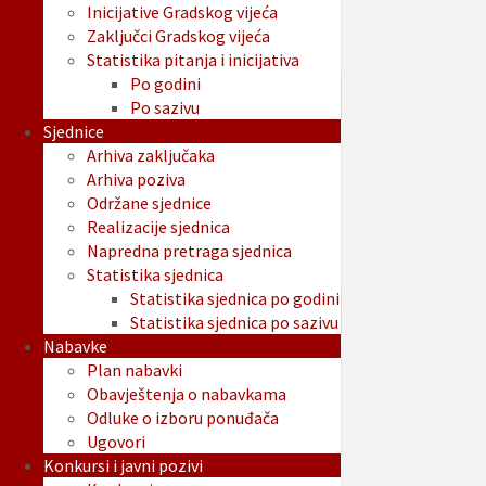
Inicijative Gradskog vijeća
Zaključci Gradskog vijeća
Statistika pitanja i inicijativa
Po godini
Po sazivu
Sjednice
Arhiva zaključaka
Arhiva poziva
Održane sjednice
Realizacije sjednica
Napredna pretraga sjednica
Statistika sjednica
Statistika sjednica po godini
Statistika sjednica po sazivu
Nabavke
Plan nabavki
Obavještenja o nabavkama
Odluke o izboru ponuđača
Ugovori
Konkursi i javni pozivi