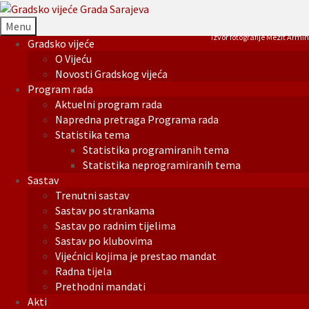
Menu
Izvor fotografije Mezit Armin
Gradsko vijeće
O Vijeću
Novosti Gradskog vijeća
Program rada
Aktuelni program rada
Napredna pretraga Programa rada
Statistika tema
Statistika programiranih tema
Statistika neprogramiranih tema
Sastav
Trenutni sastav
Sastav po strankama
Sastav po radnim tijelima
Sastav po klubovima
Vijećnici kojima je prestao mandat
Radna tijela
Prethodni mandati
Akti