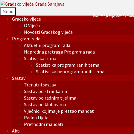
Menu
Izvor fotografije Mezit Armin
Gradsko vijeće
O Vijeću
Novosti Gradskog vijeća
Program rada
Aktuelni program rada
Napredna pretraga Programa rada
Statistika tema
Statistika programiranih tema
Statistika neprogramiranih tema
Sastav
Trenutni sastav
Sastav po strankama
Sastav po radnim tijelima
Sastav po klubovima
Vijećnici kojima je prestao mandat
Radna tijela
Prethodni mandati
Akti