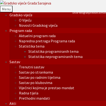
Menu
Izvor fotografije Mezit Armin
Gradsko vijeće
O Vijeću
Novosti Gradskog vijeća
Program rada
Aktuelni program rada
Napredna pretraga Programa rada
Statistika tema
Statistika programiranih tema
Statistika neprogramiranih tema
Sastav
Trenutni sastav
Sastav po strankama
Sastav po radnim tijelima
Sastav po klubovima
Vijećnici kojima je prestao mandat
Radna tijela
Prethodni mandati
Akti