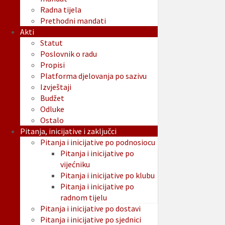
Radna tijela
Prethodni mandati
Akti
Statut
Poslovnik o radu
Propisi
Platforma djelovanja po sazivu
Izvještaji
Budžet
Odluke
Ostalo
Pitanja, inicijative i zaključci
Pitanja i inicijative po podnosiocu
Pitanja i inicijative po
vijećniku
Pitanja i inicijative po klubu
Pitanja i inicijative po
radnom tijelu
Pitanja i inicijative po dostavi
Pitanja i inicijative po sjednici