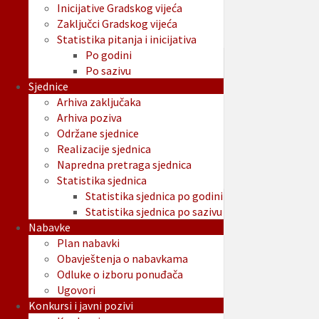
Inicijative Gradskog vijeća
Zaključci Gradskog vijeća
Statistika pitanja i inicijativa
Po godini
Po sazivu
Sjednice
Arhiva zaključaka
Arhiva poziva
Održane sjednice
Realizacije sjednica
Napredna pretraga sjednica
Statistika sjednica
Statistika sjednica po godini
Statistika sjednica po sazivu
Nabavke
Plan nabavki
Obavještenja o nabavkama
Odluke o izboru ponuđača
Ugovori
Konkursi i javni pozivi