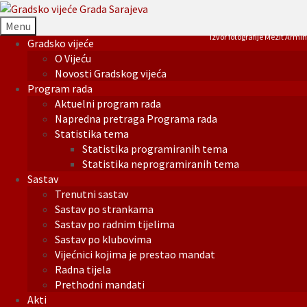
Menu
Izvor fotografije Mezit Armin
Gradsko vijeće
O Vijeću
Novosti Gradskog vijeća
Program rada
Aktuelni program rada
Napredna pretraga Programa rada
Statistika tema
Statistika programiranih tema
Statistika neprogramiranih tema
Sastav
Trenutni sastav
Sastav po strankama
Sastav po radnim tijelima
Sastav po klubovima
Vijećnici kojima je prestao mandat
Radna tijela
Prethodni mandati
Akti