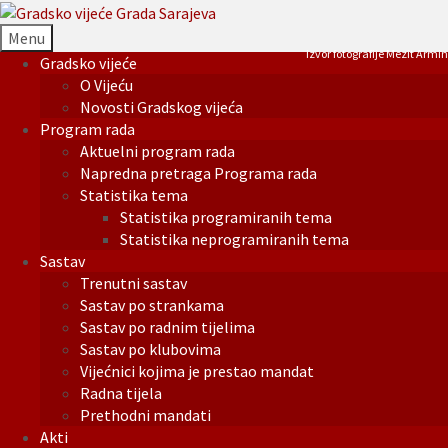
Menu
Izvor fotografije Mezit Armin
Gradsko vijeće
O Vijeću
Novosti Gradskog vijeća
Program rada
Aktuelni program rada
Napredna pretraga Programa rada
Statistika tema
Statistika programiranih tema
Statistika neprogramiranih tema
Sastav
Trenutni sastav
Sastav po strankama
Sastav po radnim tijelima
Sastav po klubovima
Vijećnici kojima je prestao mandat
Radna tijela
Prethodni mandati
Akti