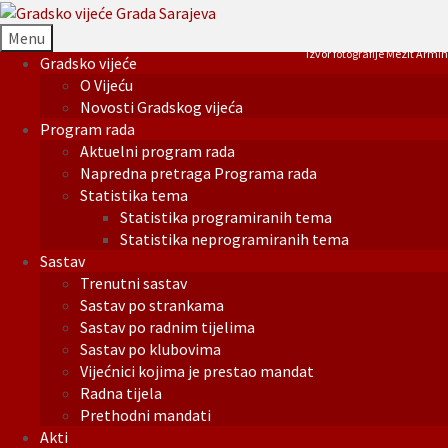
Menu
Izvor fotografije Mezit Armin
Gradsko vijeće
O Vijeću
Novosti Gradskog vijeća
Program rada
Aktuelni program rada
Napredna pretraga Programa rada
Statistika tema
Statistika programiranih tema
Statistika neprogramiranih tema
Sastav
Trenutni sastav
Sastav po strankama
Sastav po radnim tijelima
Sastav po klubovima
Vijećnici kojima je prestao mandat
Radna tijela
Prethodni mandati
Akti