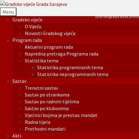
Menu
Izvor fotografije Mezit Armin
Gradsko vijeće
O Vijeću
Novosti Gradskog vijeća
Program rada
Aktuelni program rada
Napredna pretraga Programa rada
Statistika tema
Statistika programiranih tema
Statistika neprogramiranih tema
Sastav
Trenutni sastav
Sastav po strankama
Sastav po radnim tijelima
Sastav po klubovima
Vijećnici kojima je prestao mandat
Radna tijela
Prethodni mandati
Akti