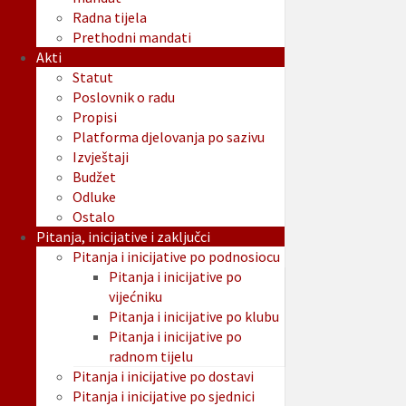
Radna tijela
Prethodni mandati
Akti
Statut
Poslovnik o radu
Propisi
Platforma djelovanja po sazivu
Izvještaji
Budžet
Odluke
Ostalo
Pitanja, inicijative i zaključci
Pitanja i inicijative po podnosiocu
Pitanja i inicijative po
vijećniku
Pitanja i inicijative po klubu
Pitanja i inicijative po
radnom tijelu
Pitanja i inicijative po dostavi
Pitanja i inicijative po sjednici