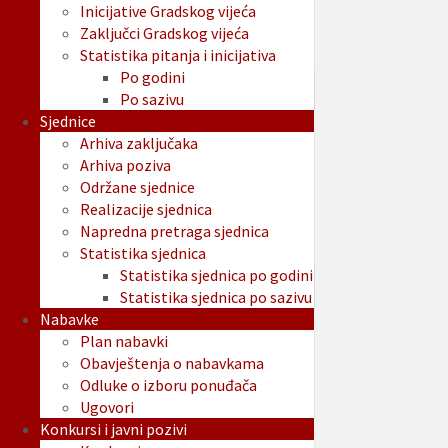
Inicijative Gradskog vijeća
Zaključci Gradskog vijeća
Statistika pitanja i inicijativa
Po godini
Po sazivu
Sjednice
Arhiva zaključaka
Arhiva poziva
Održane sjednice
Realizacije sjednica
Napredna pretraga sjednica
Statistika sjednica
Statistika sjednica po godini
Statistika sjednica po sazivu
Nabavke
Plan nabavki
Obavještenja o nabavkama
Odluke o izboru ponuđača
Ugovori
Konkursi i javni pozivi