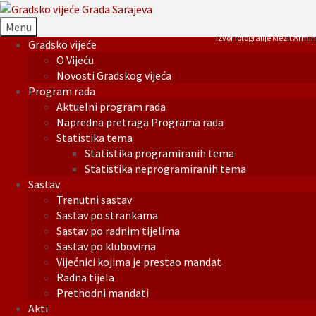
Menu
Izvor fotografije Mezit Armin
Gradsko vijeće
O Vijeću
Novosti Gradskog vijeća
Program rada
Aktuelni program rada
Napredna pretraga Programa rada
Statistika tema
Statistika programiranih tema
Statistika neprogramiranih tema
Sastav
Trenutni sastav
Sastav po strankama
Sastav po radnim tijelima
Sastav po klubovima
Vijećnici kojima je prestao mandat
Radna tijela
Prethodni mandati
Akti