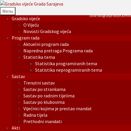
Menu
Izvor fotografije Mezit Armin
Gradsko vijeće
O Vijeću
Novosti Gradskog vijeća
Program rada
Aktuelni program rada
Napredna pretraga Programa rada
Statistika tema
Statistika programiranih tema
Statistika neprogramiranih tema
Sastav
Trenutni sastav
Sastav po strankama
Sastav po radnim tijelima
Sastav po klubovima
Vijećnici kojima je prestao mandat
Radna tijela
Prethodni mandati
Akti