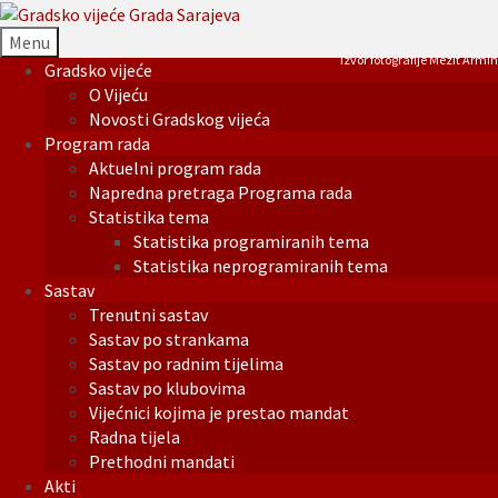
Menu
Izvor fotografije Mezit Armin
Gradsko vijeće
O Vijeću
Novosti Gradskog vijeća
Program rada
Aktuelni program rada
Napredna pretraga Programa rada
Statistika tema
Statistika programiranih tema
Statistika neprogramiranih tema
Sastav
Trenutni sastav
Sastav po strankama
Sastav po radnim tijelima
Sastav po klubovima
Vijećnici kojima je prestao mandat
Radna tijela
Prethodni mandati
Akti