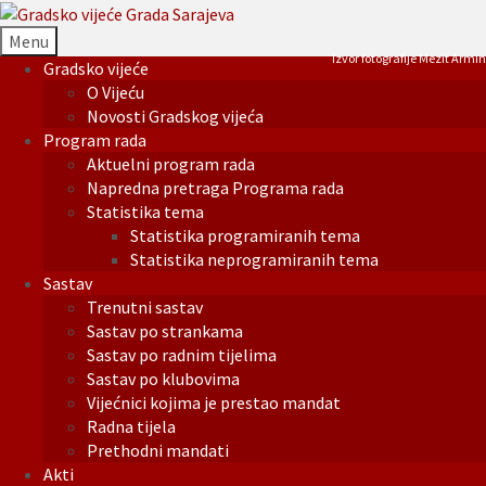
Menu
Izvor fotografije Mezit Armin
Gradsko vijeće
O Vijeću
Novosti Gradskog vijeća
Program rada
Aktuelni program rada
Napredna pretraga Programa rada
Statistika tema
Statistika programiranih tema
Statistika neprogramiranih tema
Sastav
Trenutni sastav
Sastav po strankama
Sastav po radnim tijelima
Sastav po klubovima
Vijećnici kojima je prestao mandat
Radna tijela
Prethodni mandati
Akti