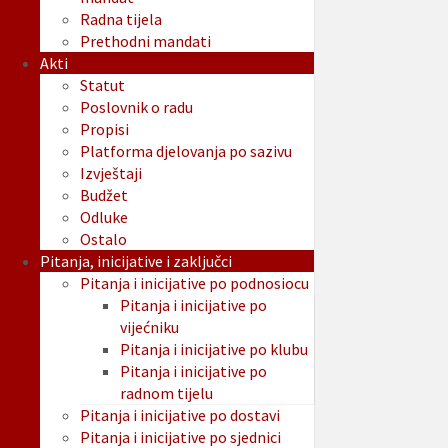
Radna tijela
Prethodni mandati
Akti
Statut
Poslovnik o radu
Propisi
Platforma djelovanja po sazivu
Izvještaji
Budžet
Odluke
Ostalo
Pitanja, inicijative i zaključci
Pitanja i inicijative po podnosiocu
Pitanja i inicijative po
vijećniku
Pitanja i inicijative po klubu
Pitanja i inicijative po
radnom tijelu
Pitanja i inicijative po dostavi
Pitanja i inicijative po sjednici