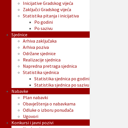
Inicijative Gradskog vijeća
Zaključci Gradskog vijeća
Statistika pitanja i inicijativa
Po godini
Po sazivu
Sjednice
Arhiva zaključaka
Arhiva poziva
Održane sjednice
Realizacije sjednica
Napredna pretraga sjednica
Statistika sjednica
Statistika sjednica po godini
Statistika sjednica po sazivu
Nabavke
Plan nabavki
Obavještenja o nabavkama
Odluke o izboru ponuđača
Ugovori
Konkursi i javni pozivi