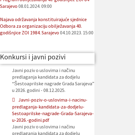
Sarajevo
08.01.2024. 09:00
Najava održavanja konstituirajuće sjednice
Odbora za organizaciju obilježavanja 40.
godišnjice ZOI 1984. Sarajevo
04.10.2023. 15:00
Konkursi i javni pozivi
Javni poziv o uslovima i načinu
predlaganja kandidata za dodjelu
“Šestoaprilske nagrade Grada Sarajeva”
u 2026. godini - 08.12.2025.
Javni-poziv-o-uslovima-i-nacinu-
predlaganja-kandidata-za-dodjelu-
Sestoaprilske-nagrade-Grada-Sarajeva-
u-2026.-godini.pdf
Javni poziv o uslovima i načinu
predlaganja kandidata za dodjelu