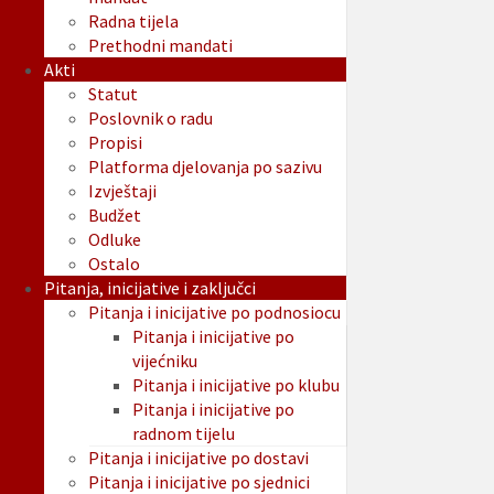
Radna tijela
Prethodni mandati
Akti
Statut
Poslovnik o radu
Propisi
Platforma djelovanja po sazivu
Izvještaji
Budžet
Odluke
Ostalo
Pitanja, inicijative i zaključci
Pitanja i inicijative po podnosiocu
Pitanja i inicijative po
vijećniku
Pitanja i inicijative po klubu
Pitanja i inicijative po
radnom tijelu
Pitanja i inicijative po dostavi
Pitanja i inicijative po sjednici