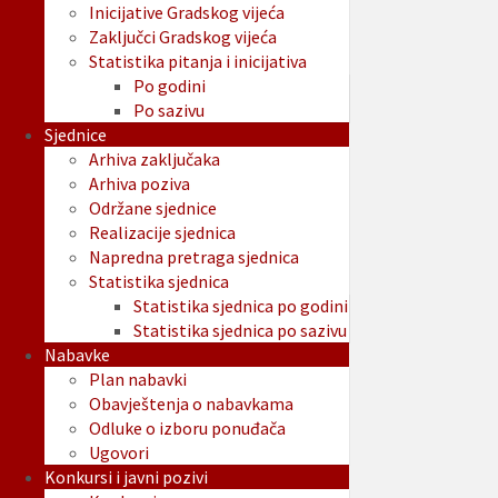
Inicijative Gradskog vijeća
Zaključci Gradskog vijeća
Statistika pitanja i inicijativa
Po godini
Po sazivu
Sjednice
Arhiva zaključaka
Arhiva poziva
Održane sjednice
Realizacije sjednica
Napredna pretraga sjednica
Statistika sjednica
Statistika sjednica po godini
Statistika sjednica po sazivu
Nabavke
Plan nabavki
Obavještenja o nabavkama
Odluke o izboru ponuđača
Ugovori
Konkursi i javni pozivi