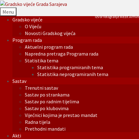
Menu
Izvor fotografije Mezit Armin
Gradsko vijeće
O Vijeću
Novosti Gradskog vijeća
Program rada
Aktuelni program rada
Napredna pretraga Programa rada
Statistika tema
Statistika programiranih tema
Statistika neprogramiranih tema
Sastav
Trenutni sastav
Sastav po strankama
Sastav po radnim tijelima
Sastav po klubovima
Vijećnici kojima je prestao mandat
Radna tijela
Prethodni mandati
Akti