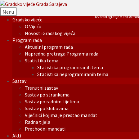
Menu
Izvor fotografije Mezit Armin
Gradsko vijeće
O Vijeću
Novosti Gradskog vijeća
Program rada
Aktuelni program rada
Napredna pretraga Programa rada
Statistika tema
Statistika programiranih tema
Statistika neprogramiranih tema
Sastav
Trenutni sastav
Sastav po strankama
Sastav po radnim tijelima
Sastav po klubovima
Vijećnici kojima je prestao mandat
Radna tijela
Prethodni mandati
Akti