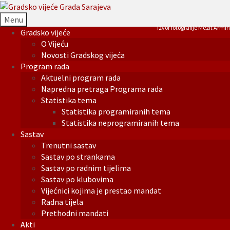
Menu
Izvor fotografije Mezit Armin
Gradsko vijeće
O Vijeću
Novosti Gradskog vijeća
Program rada
Aktuelni program rada
Napredna pretraga Programa rada
Statistika tema
Statistika programiranih tema
Statistika neprogramiranih tema
Sastav
Trenutni sastav
Sastav po strankama
Sastav po radnim tijelima
Sastav po klubovima
Vijećnici kojima je prestao mandat
Radna tijela
Prethodni mandati
Akti